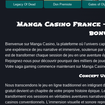
Legacy Of Dead
Don Premiote
Gates of O
Manga Casino France -
bon
Bienvenue sur Manga Casino, la plateforme où l'univers capt
une expérience de jeu narrative et immersive, soutenue par 
est de transformer chaque session de jeu en une aventure 
Rejoignez-nous pour découvrir pourquoi des milliers de jou
Votre saga gaming commence maintenant sur Manga Casin
Concept Un
Nous transcendons le jeu en ligne traditionnel en intégrant 
gratuit devient un chapitre de votre propre histoire épiqu
transforment vos sessions en véritables aventures narrativ
casinos conventionnels. L'immersion visuelle et sonore repro