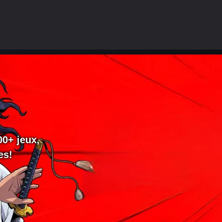
00+ jeux,
es!