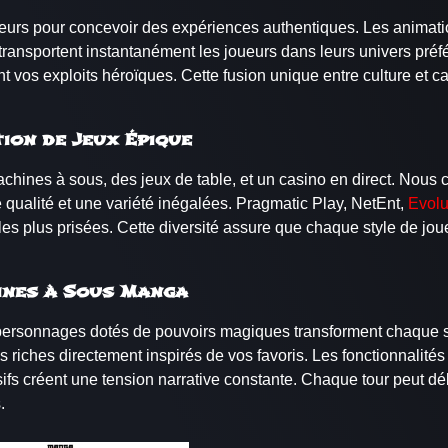
eurs pour concevoir des expériences authentiques. Les animatio
 transportent instantanément les joueurs dans leurs univers pré
 vos exploits héroïques. Cette fusion unique entre culture et c
ion de Jeux Épique
chines à sous, des jeux de table, et un casino en direct. Nous 
qualité et une variété inégalées. Pragmatic Play, NetEnt,
Evolu
es plus prisées. Cette diversité assure que chaque style de jou
nes à Sous Manga
ersonnages dotés de pouvoirs magiques transforment chaque s
iches directement inspirés de vos favoris. Les fonctionnalités
ifs créent une tension narrative constante. Chaque tour peut d
.