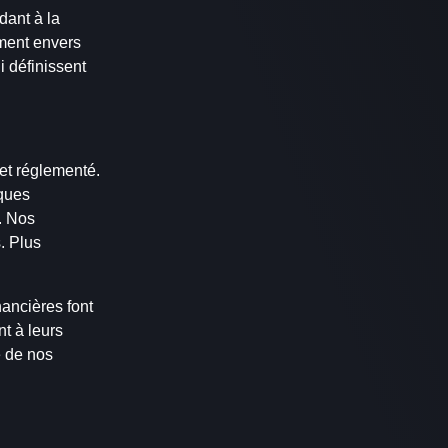
dant à la
ment envers
 définissent
et réglementé.
nques
s. Nos
. Plus
nancières font
nt à leurs
e de nos