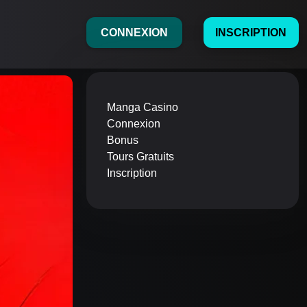
CONNEXION
INSCRIPTION
Manga Casino
Connexion
Bonus
Tours Gratuits
Inscription