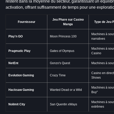
restent dans la moyenne du secteur, garantissant un équilib
activation, offrant suffisamment de temps pour une explorati
Jeu Phare sur Casino
Fournisseur
Type de Jeu P
Manga
Machines à sou
Play'n GO
Moon Princess 100
narratives
Machines à sous
Pragmatic Play
Gates of Olympus
Casino
NetEnt
Gonzo's Quest
Machines à sou
Casino en direc
Evolution Gaming
Crazy Time
Shows
Machines à sou
Hacksaw Gaming
Wanted Dead or a Wild
Buy"
Machines à sou
Nolimit City
San Quentin xWays
extrêmes