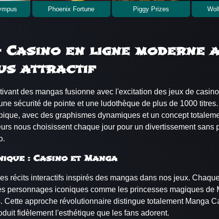
lympus
Phoenix Fortune
Piggy Prizes
Wol
 Casino en ligne moderne 
us attractif
ivant des mangas fusionne avec l'excitation des jeux de casino
une sécurité de pointe et une ludothèque de plus de 1000 titres
épique, avec des graphismes dynamiques et un concept totaleme
eurs nous choisissent chaque jour pour un divertissement sans 
o.
ique : Casino et Manga
des récits interactifs inspirés des mangas dans nos jeux. Chaqu
e. Les personnages iconiques comme les princesses magiques de
es. Cette approche révolutionnaire distingue totalement Manga C
duit fidèlement l'esthétique que les fans adorent.