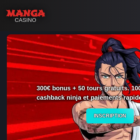
MANGA
CASINO
300€ bonus + 50 tours gratuits. 10
cashback ninja et paiements rapid
INSCRIPTION