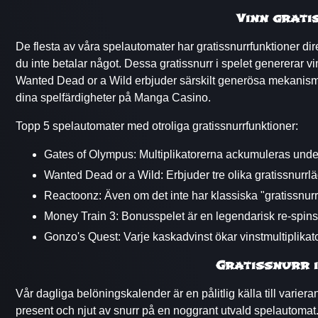
Vinn grati
De flesta av våra spelautomater har gratissnurrfunktioner direk
du inte betalar något. Dessa gratissnurr i spelet genererar v
Wanted Dead or a Wild erbjuder särskilt generösa mekanismer
dina spelfärdigheter på Manga Casino.
Topp 5 spelautomater med otroliga gratissnurrfunktioner:
Gates of Olympus: Multiplikatorerna ackumuleras under 
Wanted Dead or a Wild: Erbjuder tre olika gratissnurr
Reactoonz: Även om det inte har klassiska "gratissnur
Money Train 3: Bonusspelet är en legendarisk re-spins
Gonzo's Quest: Varje kaskadvinst ökar vinstmultiplikatorn
Gratissnurr 
Vår dagliga belöningskalender är en pålitlig källa till vari
present och njut av snurr på en noggrant utvald spelautomat.