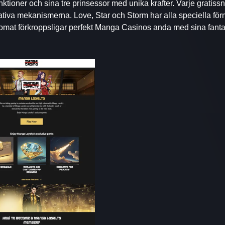
nktioner och sina tre prinsessor med unika krafter. Varje gratiss
vativa mekanismerna. Love, Star och Storm har alla speciella f
tomat förkroppsligar perfekt Manga Casinos anda med sina fanta