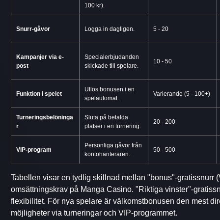
100 kr).
Snurr-gåvor
Logga in dagligen.
5 - 20
Kampanjer via e-
Specialerbjudanden
10 - 50
post
skickade till spelare.
Utlös bonusen i en
Funktion i spelet
Varierande (5 - 100+)
spelautomat.
Turneringsbelöninga
Sluta på betalda
20 - 200
r
platser i en turnering.
Personliga gåvor från
VIP-program
50 - 500
kontohanteraren.
Tabellen visar en tydlig skillnad mellan "bonus"-gratissnu
omsättningskrav på Manga Casino. "Riktiga vinster"-gratissnurr
flexibilitet. För nya spelare är välkomstbonusen den mest dire
möjligheter via turneringar och VIP-programmet.