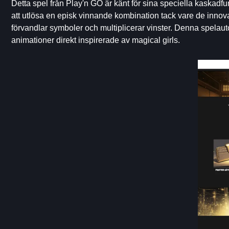
Detta spel från Play'n GO är känt för sina speciella kaskadfu
att utlösa en episk vinnande kombination tack vare de inno
förvandlar symboler och multiplicerar vinster. Denna spelau
animationer direkt inspirerade av magical girls.