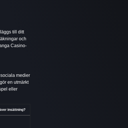
ggs till ditt
räkningar och
Manga Casino-
h sociala medier
tgör en utmärkt
pel eller
äver insättning?