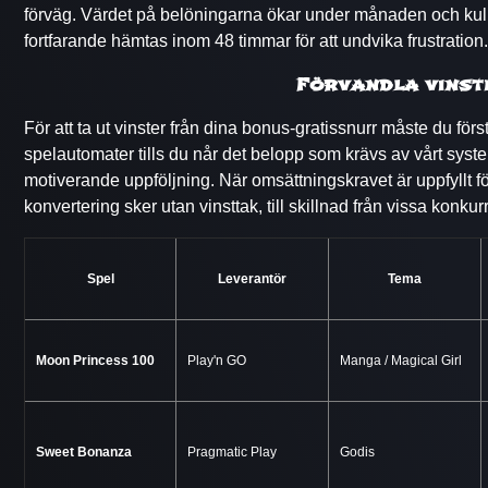
förväg. Värdet på belöningarna ökar under månaden och ku
fortfarande hämtas inom 48 timmar för att undvika frustration.
Förvandla vinst
För att ta ut vinster från dina bonus-gratissnurr måste du fö
spelautomater tills du når det belopp som krävs av vårt syst
motiverande uppföljning. När omsättningskravet är uppfyllt f
konvertering sker utan vinsttak, till skillnad från vissa konku
Spel
Leverantör
Tema
Moon Princess 100
Play'n GO
Manga / Magical Girl
Sweet Bonanza
Pragmatic Play
Godis