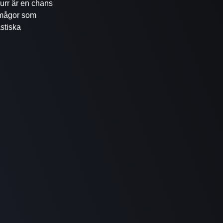
nurr är en chans
örmågor som
stiska