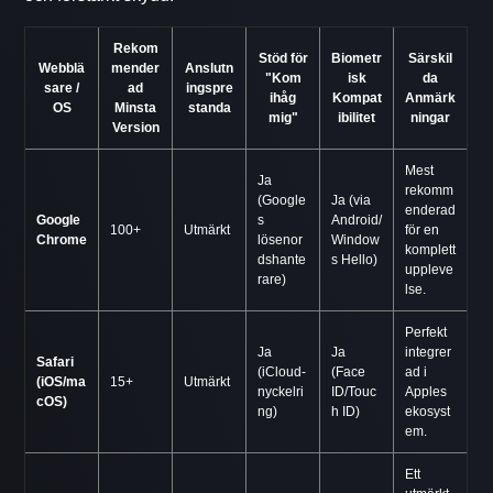
Rekom
Stöd för
Biometr
Särskil
Webblä
mender
Anslutn
"Kom
isk
da
sare /
ad
ingspre
ihåg
Kompat
Anmärk
OS
Minsta
standa
mig"
ibilitet
ningar
Version
Mest
Ja
rekomm
(Google
Ja (via
enderad
Google
s
Android/
100+
Utmärkt
för en
Chrome
lösenor
Window
komplett
dshante
s Hello)
uppleve
rare)
lse.
Perfekt
Ja
Ja
integrer
Safari
(iCloud-
(Face
ad i
(iOS/ma
15+
Utmärkt
nyckelri
ID/Touc
Apples
cOS)
ng)
h ID)
ekosyst
em.
Ett