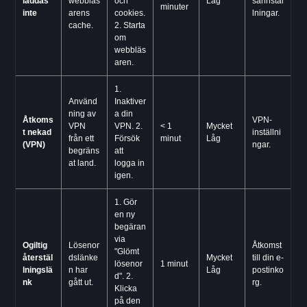
laddas
webbläs
och
Låg
sarinstäl
minuter
inte
arens
cookies.
lningar.
cache.
2. Starta
om
webbläs
aren.
1.
Använd
Inaktiver
ning av
a din
Åtkoms
VPN-
VPN
VPN. 2.
< 1
Mycket
t nekad
inställni
från ett
Försök
minut
Låg
(VPN)
ngar.
begräns
att
at land.
logga in
igen.
1. Gör
en ny
begäran
via
Ogiltig
Lösenor
Åtkomst
"Glömt
återstäl
dslänke
Mycket
till din e-
lösenor
1 minut
lningslä
n har
Låg
postinko
d". 2.
nk
gått ut.
rg.
Klicka
på den