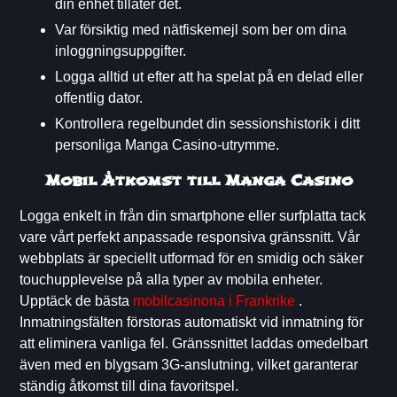
din enhet tillåter det.
Var försiktig med nätfiskemejl som ber om dina
inloggningsuppgifter.
Logga alltid ut efter att ha spelat på en delad eller
offentlig dator.
Kontrollera regelbundet din sessionshistorik i ditt
personliga Manga Casino-utrymme.
Mobil Åtkomst till Manga Casino
Logga enkelt in från din smartphone eller surfplatta tack
vare vårt perfekt anpassade responsiva gränssnitt. Vår
webbplats är speciellt utformad för en smidig och säker
touchupplevelse på alla typer av mobila enheter.
Upptäck de bästa
mobilcasinona i Frankrike
.
Inmatningsfälten förstoras automatiskt vid inmatning för
att eliminera vanliga fel. Gränssnittet laddas omedelbart
även med en blygsam 3G-anslutning, vilket garanterar
ständig åtkomst till dina favoritspel.