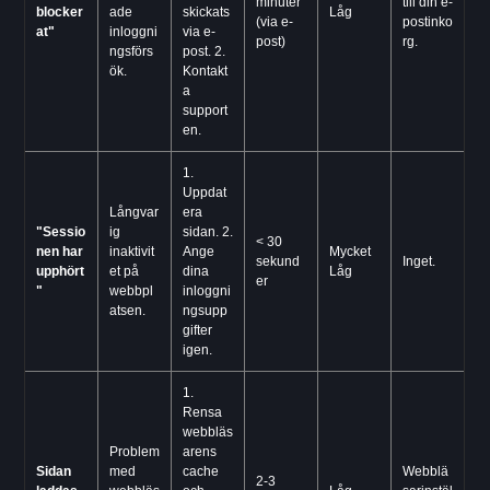
minuter
till din e-
blocker
ade
skickats
Låg
(via e-
postinko
at"
inloggni
via e-
post)
rg.
ngsförs
post. 2.
ök.
Kontakt
a
support
en.
1.
Uppdat
Långvar
era
"Sessio
ig
sidan. 2.
< 30
nen har
inaktivit
Ange
Mycket
sekund
Inget.
upphört
et på
dina
Låg
er
"
webbpl
inloggni
atsen.
ngsupp
gifter
igen.
1.
Rensa
webbläs
Problem
arens
Sidan
med
cache
Webblä
2-3