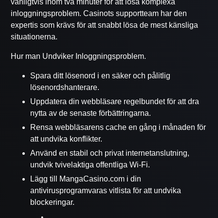
vanligtvis inom två minuter för att lösa komplexa
inloggningsproblem. Casinots supportteam har den
expertis som krävs för att snabbt lösa de mest känsliga
situationerna.
Hur man Undviker Inloggningsproblem.
Spara ditt lösenord i en säker och pålitlig
lösenordshanterare.
Uppdatera din webbläsare regelbundet för att dra
nytta av de senaste förbättringarna.
Rensa webbläsarens cache en gång i månaden för
att undvika konflikter.
Använd en stabil och privat internetanslutning,
undvik tvivelaktiga offentliga Wi-Fi.
Lägg till MangaCasino.com i din
antivirusprogramvaras vitlista för att undvika
blockeringar.